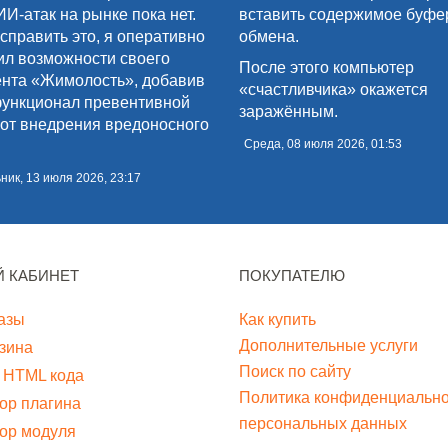
ИИ-атак на рынке пока нет.
вставить содержимое буфе
справить это, я оперативно
обмена.
л возможности своего
После этого компьютер
нта «Жимолость», добавив
«счастливчика» окажется
функционал превентивной
заражённым.
от внедрения вредоносного
Среда, 08 июля 2026, 01:53
ик, 13 июля 2026, 23:17
 КАБИНЕТ
ПОКУПАТЕЛЮ
азы
Как купить
Дополнительные услуги
зина
Поиск по сайту
 HTML кода
Политика конфиденциально
ор плагина
персональных данных
ор модуля