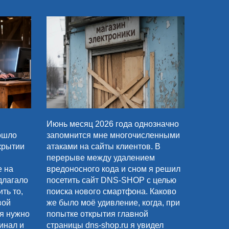
Июнь месяц 2026 года однозначно
ошло
запомнится мне многочисленными
крытии
атаками на сайты клиентов. В
перерыве между удалением
е на
вредоносного кода и сном я решил
длагало
посетить сайт DNS-SHOP с целью
ть то,
поиска нового смартфона. Каково
вой
же было моё удивление, когда, при
я нужно
попытке открытия главной
инал и
страницы dns-shop.ru я увидел