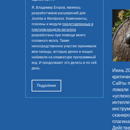
Я, Владимир Егоров, являюсь
разработчиком расширений для
Joomla и Wordpress. Компоненты,
плагины и модули
представленные в
платном разделе каталога
разработаны при помощи моего
головного мозга. Также
непосредственное участие принимали
мои пальцы, которые денно и нощно
набивали на клавиатуре программный
код. И продолжают это делать и по сей
день.
Июнь 20
критиче
Сайты п
Подробнее
ломали 
«успехо
интелле
инструм
сканиро
плагина
Действе