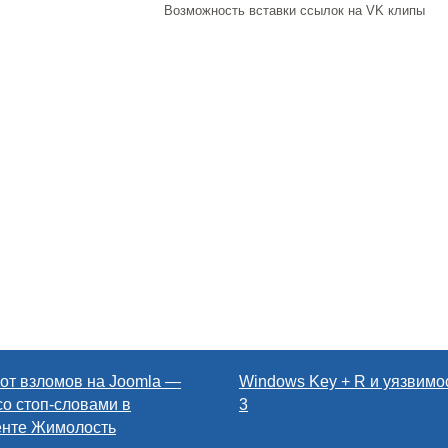
Возможность вставки ссылок на VK клипы
от взломов на Joomla —
Windows Key + R и уязвимос
со стоп-словами в
3
енте Жимолость