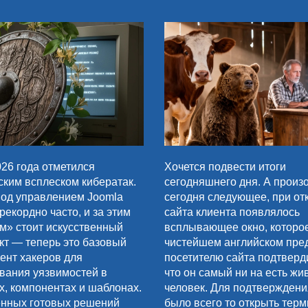
26 года отметился
Хочется подвести итоги
ским всплеском кибератак.
сегодняшнего дня. А произ
од управлением Joomla
сегодня следующее, при от
рекордно часто, и за этим
сайта клиента появлялось
м» стоит искусственный
всплывающее окно, которо
кт — теперь это базовый
чистейшем английском пре
ент хакеров для
посетителю сайта подтверди
вания уязвимостей в
что он самый ни на есть жи
х, компонентах и шаблонах.
человек. Для подтверждени
нных готовых решений
было всего то открыть терм