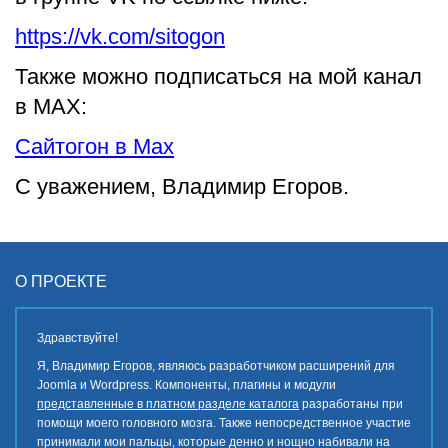
https://vk.com/sitogon
Также можно подписаться на мой канал
в MAX:
Сайтогон в Max
С уважением, Владимир Егоров.
О ПРОЕКТЕ
Здравствуйте!
Я, Владимир Егоров, являюсь разработчиком расширений для
Joomla и Wordpress. Компоненты, плагины и модули
представленные в платном разделе каталога
разработаны при
помощи моего головного мозга. Также непосредственное участие
принимали мои пальцы, которые денно и нощно набивали на