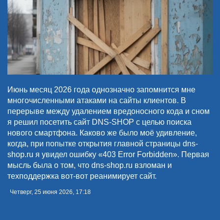
Июнь месяц 2026 года однозначно запомнится мне
многочисленными атаками на сайты клиентов. В
перерыве между удалением вредоносного кода и сном
я решил посетить сайт DNS-SHOP с целью поиска
нового смартфона. Каково же было моё удивление,
когда, при попытке открытия главной страницы dns-
shop.ru я увидел ошибку «403 Error Forbidden». Первая
мысль была о том, что dns-shop.ru взломан и
техподдержка вот-вот реанимирует сайт.
Четверг, 25 июня 2026, 17:18