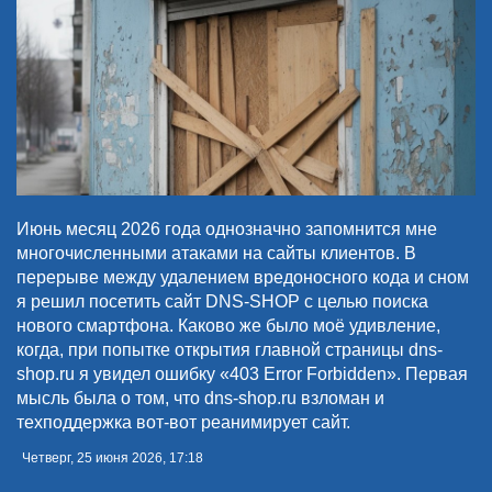
Июнь месяц 2026 года однозначно запомнится мне
многочисленными атаками на сайты клиентов. В
перерыве между удалением вредоносного кода и сном
я решил посетить сайт DNS-SHOP с целью поиска
нового смартфона. Каково же было моё удивление,
когда, при попытке открытия главной страницы dns-
shop.ru я увидел ошибку «403 Error Forbidden». Первая
мысль была о том, что dns-shop.ru взломан и
техподдержка вот-вот реанимирует сайт.
Четверг, 25 июня 2026, 17:18